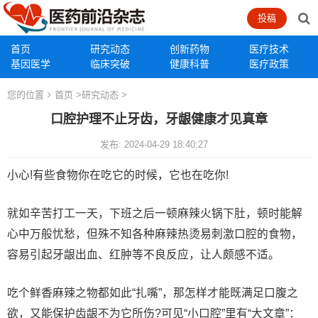
投稿
首页
研究动态
创新药物
医疗技术
基因医学
临床突破
健康科普
医疗政策
您的位置
首页
>
研究动态
>
口腔护理不止牙齿，牙龈健康才见真章
发布: 2024-04-29 18:40:27
小心!有些食物你在吃它的时候，它也在吃你!
就如辛苦打工一天，下班之后一顿麻辣火锅下肚，顿时能解
心中万般忧愁，但殊不知各种麻辣热烫易刺激口腔的食物，
容易引起牙龈出血、红肿等不良反应，让人颇感不适。
吃个鲜香麻辣之物都如此“扎嘴”，那怎样才能既满足口腹之
欲，又能保护齿龈不为它所伤?可见“小口腔”里有“大文章”：