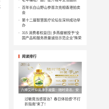
关
都
百年长白山野山参首次亮相香港拍卖
会
第十二届智慧医疗论坛在深圳成功举
办
315 消费者权益日| 多燕瘦被授予“全
国产品和服务质量诚信示范企业”殊荣
阅读排行
六神艾叶抑菌净手凝露：随时清洁，安
心备至
过敏竟当感冒治？春日体验感“不打
折指南”来了！