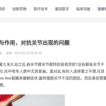
动态
创新药物
医疗技术
基因医学
临床突破
健康
与作用，对抗关节出现的问题
网
发布: 2023-04-13 09:56:52
者久坐久站之后,肩关节膝关节都特别容易劳损?这些都是关节不
示,在中老年人群中尤其普遍。面对此,有的人选择置之不理,任其
e free氨糖来缓解症状,最终摆脱关节不适的困扰。而后者就需
题。