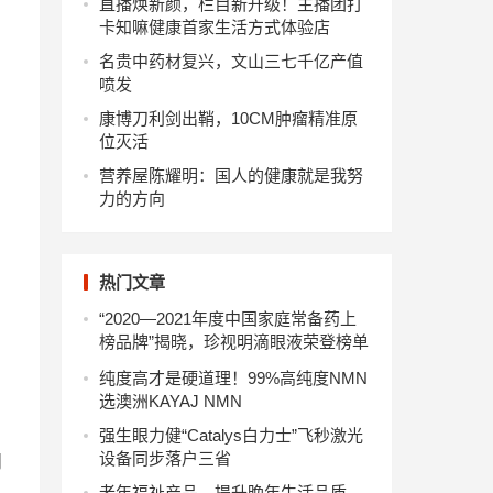
直播焕新颜，栏目新升级！主播团打
卡知嘛健康首家生活方式体验店
名贵中药材复兴，文山三七千亿产值
喷发
康博刀利剑出鞘，10CM肿瘤精准原
位灭活
营养屋陈耀明：国人的健康就是我努
力的方向
热门文章
“2020—2021年度中国家庭常备药上
榜品牌”揭晓，珍视明滴眼液荣登榜单
纯度高才是硬道理！99%高纯度NMN
选澳洲KAYAJ NMN
强生眼力健“Catalys白力士”飞秒激光
设备同步落户三省
同
老年福祉产品，提升晚年生活品质