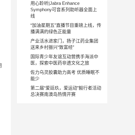
用心聆听|Jabra Enhance
Symphony可音系列助听器全面上
线
“加油星期五”直播节目重磅上线，传
播满满的绿色正能量
产业活水进家门，扬子江药业集团
送来乡村振兴“致富经”
国际青少年友谊互动营携手海派中
医，探索中医药非遗文化之旅
明
佐力乌灵胶囊助力高考 优质睡眠不
用
能少
第二届“爱廷玖，爱运动”毅行者活动
总决赛南澳岛热情开赛