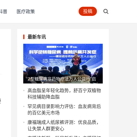
投稿
科普
医疗政策
最新车讯
“2型糖尿病非药物疗法万人公益行”启
动
高血脂呈年轻化趋势，舒百宁双植物
科技辅助降血脂
要
罕见病目录影响力评估：血友病背后
的百亿美元市场
康福瑞成人纸尿裤评测：优良品质，
让失禁人群更安心