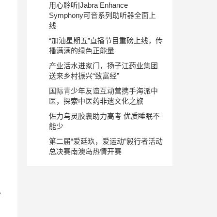
用心聆听|Jabra Enhance
Symphony可音系列助听器全面上
线
“加油星期五”直播节目重磅上线，传
播满满的绿色正能量
产业活水进家门，扬子江药业集团
送来乡村振兴“致富经”
国际青少年友谊互动营携手海派中
医，探索中医药非遗文化之旅
佐力乌灵胶囊助力高考 优质睡眠不
能少
第二届“爱廷玖，爱运动”毅行者活动
总决赛南澳岛热情开赛
电