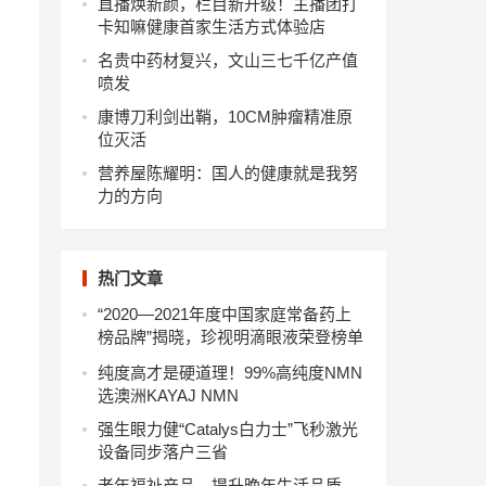
直播焕新颜，栏目新升级！主播团打
卡知嘛健康首家生活方式体验店
名贵中药材复兴，文山三七千亿产值
喷发
康博刀利剑出鞘，10CM肿瘤精准原
位灭活
营养屋陈耀明：国人的健康就是我努
力的方向
热门文章
“2020—2021年度中国家庭常备药上
榜品牌”揭晓，珍视明滴眼液荣登榜单
纯度高才是硬道理！99%高纯度NMN
选澳洲KAYAJ NMN
强生眼力健“Catalys白力士”飞秒激光
设备同步落户三省
老年福祉产品，提升晚年生活品质