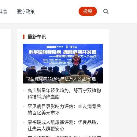
投稿
科普
医疗政策
最新车讯
“2型糖尿病非药物疗法万人公益行”启
动
高血脂呈年轻化趋势，舒百宁双植物
科技辅助降血脂
罕见病目录影响力评估：血友病背后
的百亿美元市场
康福瑞成人纸尿裤评测：优良品质，
让失禁人群更安心