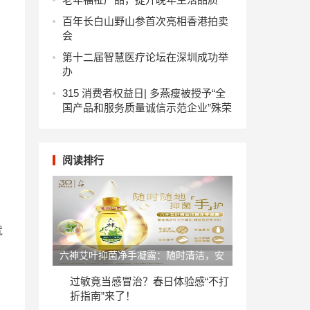
百年长白山野山参首次亮相香港拍卖
会
第十二届智慧医疗论坛在深圳成功举
办
315 消费者权益日| 多燕瘦被授予“全
国产品和服务质量诚信示范企业”殊荣
阅读排行
就
六神艾叶抑菌净手凝露：随时清洁，安
心备至
过敏竟当感冒治？春日体验感“不打
折指南”来了！